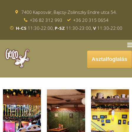
7400 Kaposvár, Bajcsy-Zsilinszky Endre utca 54.
+36 82 312 993
+36 20 315 0654
H-CS
11:30-22:00,
P-SZ
11:30-23:00,
V
11:30-22:00
Asztalfoglalás