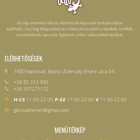
Közép-amerikai stílusú éttermünk Kaposvár belvárosában
található. Gazdag étlapunkon az ízletes levesektől a steakek, tortillák,
enchiladasok, tacosok, fajitasok széles választékát kínáljuk.
ELÉRHETŐSÉGEK
7400 Kaposvár, Bajcsy-Zsilinszky Endre utca 54.
+36 82 312 993
+36 307271172
H-CS
11:30-22:00,
P-SZ
11:30-23:00,
V
11:30-22:00
geccoetterem@gmail.com
MENÜTÉRKÉP