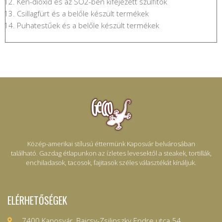
Kén-dioxid és az SO2-ben kifejezett szulfitok
Csillagfürt és a belőle készült termékek
Puhatestűek és a belőle készült termékek
Közép-amerikai stílusú éttermünk Kaposvár belvárosában
található. Gazdag étlapunkon az ízletes levesektől a steakek, tortillák,
enchiladasok, tacosok, fajitasok széles választékát kínáljuk.
ELÉRHETŐSÉGEK
7400 Kaposvár, Bajcsy-Zsilinszky Endre utca 54.