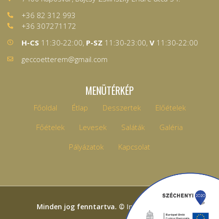
+36 82 312 993
+36 307271172
H-CS
11:30-22:00,
P-SZ
11:30-23:00,
V
11:30-22:00
geccoetterem@gmail.com
MENÜTÉRKÉP
Főoldal
Étlap
Desszertek
Előételek
Főételek
Levesek
Saláták
Galéria
Pályázatok
Kapcsolat
Minden jog fenntartva. ©
In4Net Kft.
2021