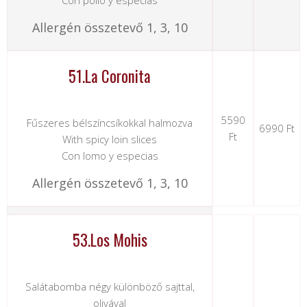
Con pollo y especias
Allergén összetevő 1, 3, 10
51.La Coronita
5590
Fűszeres bélszíncsíkokkal halmozva
6990 Ft
Ft
With spicy loin slices
Con lomo y especias
Allergén összetevő 1, 3, 10
53.Los Mohis
Salátabomba négy különböző sajttal,
olivával