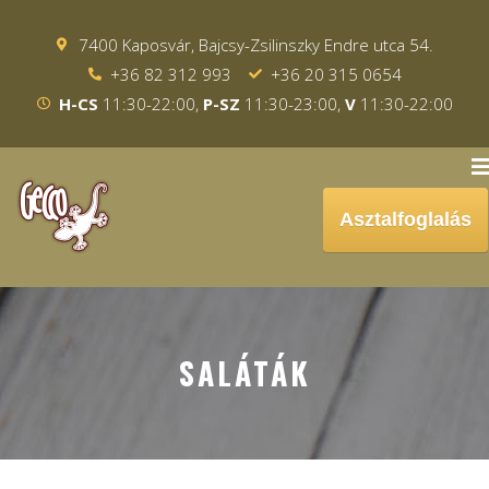
7400 Kaposvár, Bajcsy-Zsilinszky Endre utca 54.
+36 82 312 993
+36 20 315 0654
H-CS
11:30-22:00,
P-SZ
11:30-23:00,
V
11:30-22:00
Asztalfoglalás
SALÁTÁK