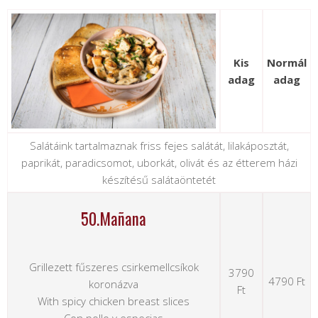
Kis
Normál
adag
adag
Salátáink tartalmaznak friss fejes salátát, lilakáposztát,
paprikát, paradicsomot, uborkát, olivát és az étterem házi
készítésű salátaöntetét
50.Mañana
Grillezett fűszeres csirkemellcsíkok
3790
4790 Ft
koronázva
Ft
With spicy chicken breast slices