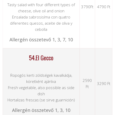
Tasty salad with four different types of
3790Ft
4790 Ft
cheese, olive oil and onion
Ensalada sabrosisíma con quatro
diferentes quesos, aceite de oliva y
cebolla
Allergén összetevő 1, 3, 7, 10
54.El Gecco
Ropogós kerti zöldségek kavalkádja,
2590
köretként ajánlva
3290 Ft
Ft
Fresh vegetable, also possible as side
dish
Hortalizas frescas (se sirve guarnición)
Allergén összetevő 1, 3, 10